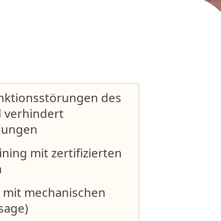
unktionsstörungen des
d
verhindert
klungen
ining mit zertifizierten
n
 mit mechanischen
sage)