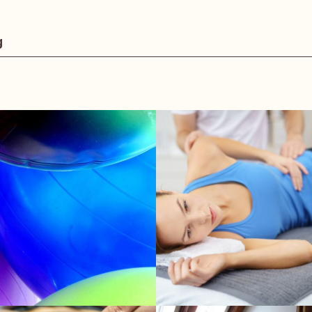
nde Male zu uns kommen, um beweglich zu bleiben. W
nen mit auf den Weg, wie Sie auch zuhause mit ganz
g
 Dabei spielt auch das Thema Fitness und Gesundhe
ktivsten Übungen machen. Kurzhanteltraining zum Be
ähigkeit nach der Physiotherapie zu erhalten und 
 (medizinisches Fitnesstraining).