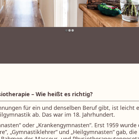
•
•
•
therapie – Wie heißt es richtig?
nungen für ein und denselben Beruf gibt, ist leicht 
lgymnastik ab. Das war im 18. Jahrhundert.
nasten“ oder „Krankengymnasten“. Erst 1959 wurde di
ure“, „Gymnastiklehrer“ und „Heilgymnasten“ gab, die
 Rahmen des Masseur- und Physiotherapeutengesetze