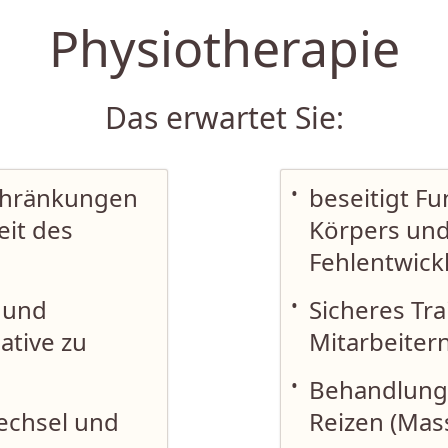
Physiotherapie
Das erwartet Sie:
chränkungen
•
beseitigt F
it des
Körpers un
Fehlentwic
g und
•
Sicheres Tra
ative zu
Mitarbeiter
•
Behandlung
echsel und
Reizen (Mas