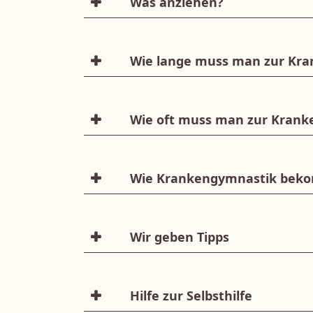
Was anziehen?
benötigen, stellt Ihnen Ihr Arzt eine
Vielleicht stellen Sie sich die Frage
einfach: Bequem sollte es sein. Natü
Wie lange muss man zur Kr
Eine bequeme Jogginghose
Das hängt davon ab, welche Erkrankun
Ein eigenes Handtuch – und fertig.
Anwendungen bereits eine deutlich B
Wir tragen auch bequeme Kleidung.
Wie oft muss man zur Krank
Sie sollten die Termine möglichst 
zwischen den einzelnen Terminen. Die
Wie Krankengymnastik bek
gewährleisten, auch den bestmöglich
Wenn Sie der Meinung sind, dass Ihne
Fällen gehen Sie ohnehin wegen Ihrer
Wir geben Tipps
Natürlich wissen wir, wo Ihnen der S
auch, was man dagegen machen kann. 
Hilfe zur Selbsthilfe
nachgehen können und Ihre Körperhal